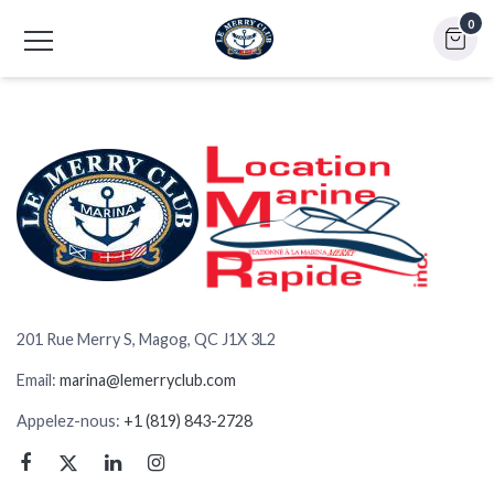
0
201 Rue Merry S, Magog, QC J1X 3L2
Email:
marina@lemerryclub.com
Appelez-nous:
+1 (819) 843-2728