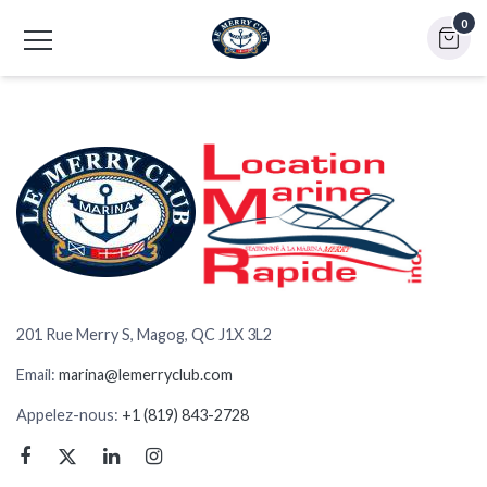
0
201 Rue Merry S, Magog, QC J1X 3L2
Email:
marina@lemerryclub.com
Appelez-nous:
+1 (819) 843-2728