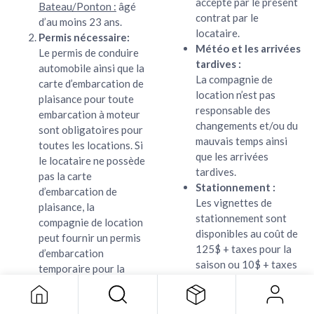
accepté par le présent
Bateau/Ponton :
âgé
contrat par le
d’au moins 23 ans.
locataire.
Permis nécessaire:
Météo et les arrivées
Le permis de conduire
tardives :
automobile ainsi que la
La compagnie de
carte d’embarcation de
location n’est pas
plaisance pour toute
responsable des
embarcation à moteur
changements et/ou du
sont obligatoires pour
mauvais temps ainsi
toutes les locations. Si
que les arrivées
le locataire ne possède
tardives.
pas la carte
Stationnement :
d’embarcation de
Les vignettes de
plaisance, la
stationnement sont
compagnie de location
disponibles au coût de
peut fournir un permis
125$ + taxes pour la
d’embarcation
saison ou 10$ + taxes
temporaire pour la
pour la journée. Les
durée de la location
véhicules peuvent être
sans frais. Pour un
stationnés sur le côté