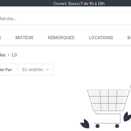
Ouvert 7jours/7 de 9h à 18h
S
MOTEUR
REMORQUES
LOCATIONS
B
cles
1.0
ier Par:
En vedette.