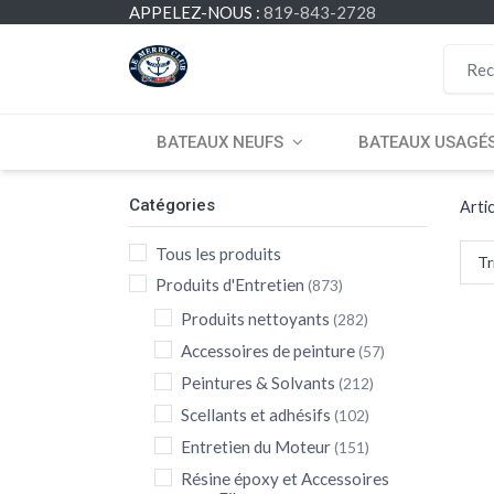
APPELEZ-NOUS :
819-843-2728
BATEAUX NEUFS
BATEAUX USAGÉ
Catégories
Arti
Tous les produits
Tr
Produits d'Entretien
(873)
Produits nettoyants
(282)
Accessoires de peinture
(57)
Peintures & Solvants
(212)
Scellants et adhésifs
(102)
Entretien du Moteur
(151)
Résine époxy et Accessoires