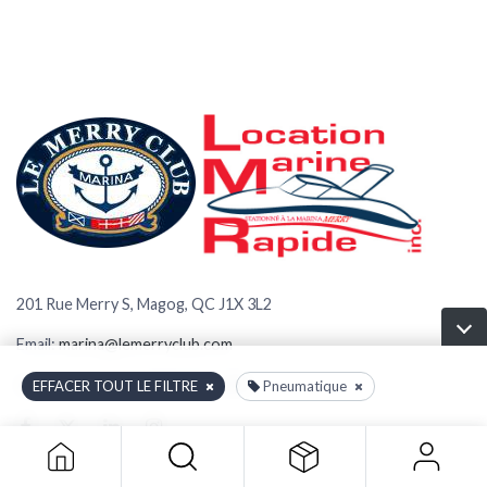
201 Rue Merry S, Magog, QC J1X 3L2
Email:
marina@lemerryclub.com
Appelez-nous:
+1 (819) 843-2728
EFFACER TOUT LE FILTRE
Pneumatique
BOUTIQUE