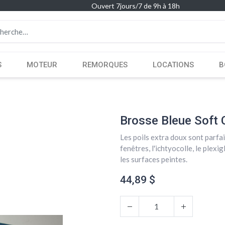
Ouvert 7jours/7 de 9h à 18h
S
MOTEUR
REMORQUES
LOCATIONS
B
Brosse Bleue Soft
Les poils extra doux sont parfai
fenêtres, l'ichtyocolle, le plexi
les surfaces peintes.
44,89
$