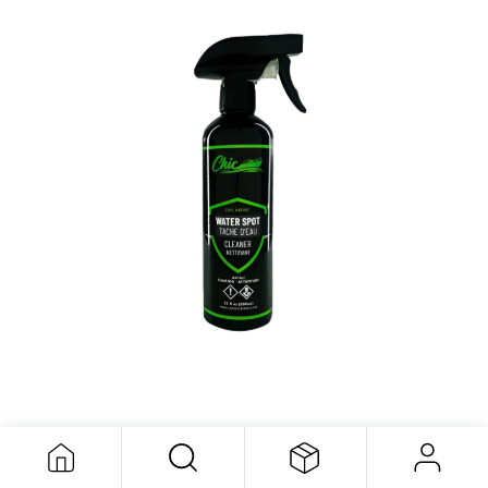
Hard Water Spot Remover 500ml
15,99
$