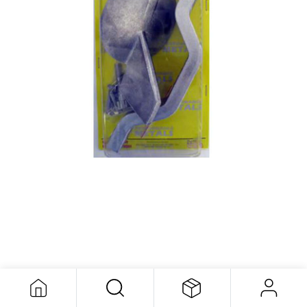
Anode Hb Yam 150-175
131,99
$