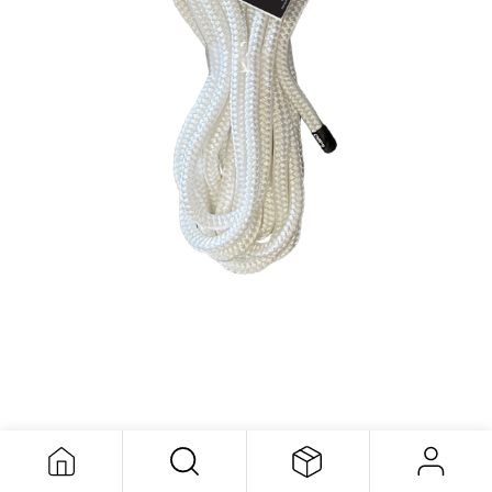
Cordage CMP WHT,DB/N,DK.LINE
1/2X20
49,41
$