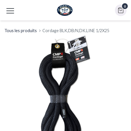
0
Tous les produits
Cordage BLK,DB/N,DK.LINE 1/2X25