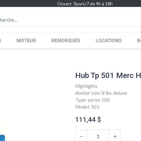
Ouvert 7jours/7 de 9h à 18h
S
MOTEUR
REMORQUES
LOCATIONS
B
Hub Tp 501 Merc 
Highlights
Anchor size: 8 lbs. deluxe
Type: series 500
Model: 501
111,44
$