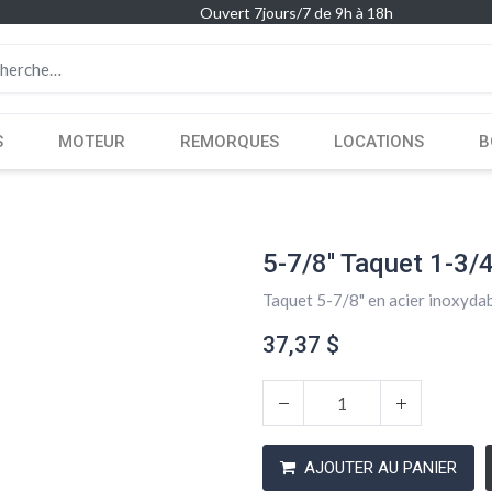
Ouvert 7jours/7 de 9h à 18h
S
MOTEUR
REMORQUES
LOCATIONS
B
5-7/8'' Taquet 1-3/4'
Taquet 5-7/8" en acier inoxyda
37,37
$
AJOUTER AU PANIER