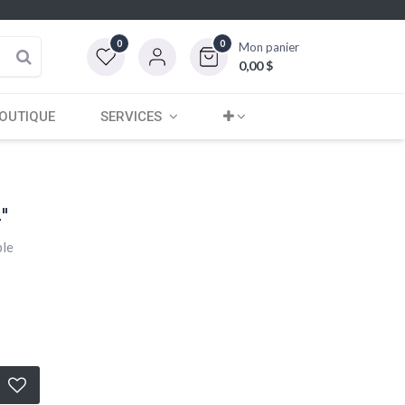
0
0
Mon panier
0,00
$
OUTIQUE
SERVICES
'
ble