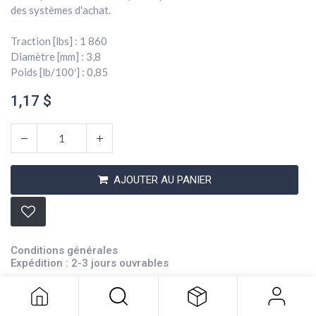
des systèmes d'achat.
Traction [lbs] : 1 860
Diamètre [mm] : 3,8
Poids [lb/100′] : 0,85
1,17
$
AJOUTER AU PANIER
Corde Spyderline 5/32 Noire
Conditions générales
1,17
$
Expédition : 2-3 jours ouvrables