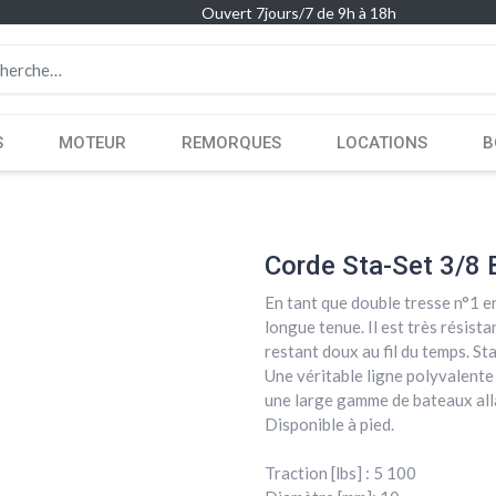
Ouvert 7jours/7 de 9h à 18h
S
MOTEUR
REMORQUES
LOCATIONS
B
Corde Sta-Set 3/8 
En tant que double tresse n°1 en
longue tenue. Il est très résist
restant doux au fil du temps. Sta
Une véritable ligne polyvalente
une large gamme de bateaux alla
Disponible à pied.
Traction [lbs] : 5 100