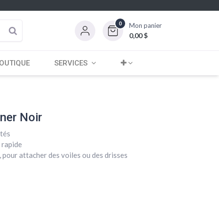
0
Mon panier
0,00
$
OUTIQUE
SERVICES
ner Noir
ôtés
 rapide
s, pour attacher des voiles ou des drisses