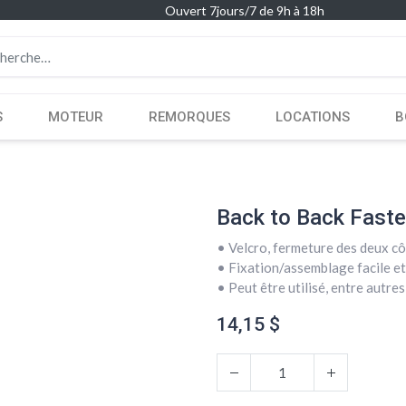
Ouvert 7jours/7 de 9h à 18h
S
MOTEUR
REMORQUES
LOCATIONS
B
Back to Back Faste
• Velcro, fermeture des deux c
• Fixation/assemblage facile et
• Peut être utilisé, entre autre
14,15
$