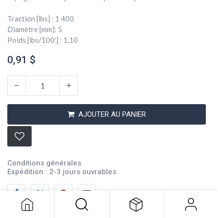
Traction [lbs] : 1 400
Diamètre [mm]: 5
Poids [lbs/100′] : 1,10
0,91
$
AJOUTER AU PANIER
Conditions générales
Corde Sta-Set 3/16 Blanc
Expédition : 2-3 jours ouvrables
0,91
$