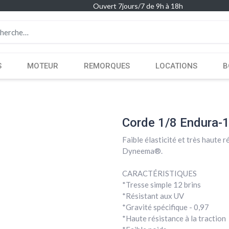
Ouvert 7jours/7 de 9h à 18h
S
MOTEUR
REMORQUES
LOCATIONS
B
Corde 1/8 Endura-1
Faible élasticité et très haute 
Dyneema®.
CARACTÉRISTIQUES
*Tresse simple 12 brins
*Résistant aux UV
*Gravité spécifique - 0,97
*Haute résistance à la traction