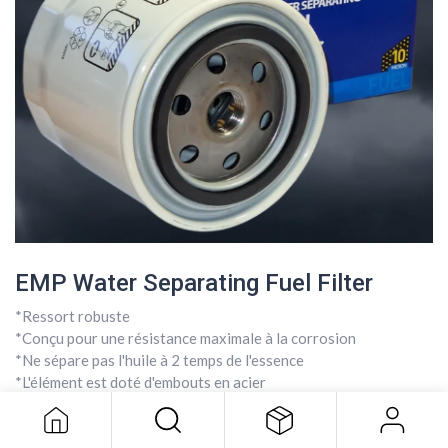
EMP Water Separating Fuel Filter
*Ressort robuste
EMP Water Separating Fuel Filter
*Conçu pour une résistance maximale à la corrosion
*Ne sépare pas l'huile à 2 temps de l'essence
9,72
$
*L'élément est doté d'embouts en acier
*Support haute efficacité de 10 microns
*Conforme aux spécifications OEM