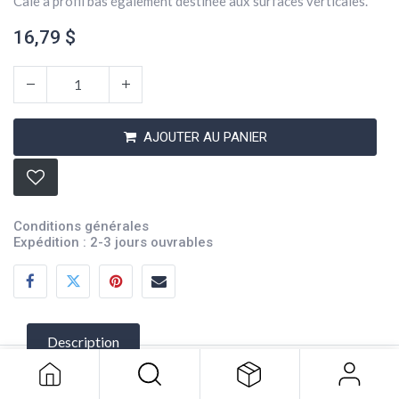
Cale à profil bas également destinée aux surfaces verticales.
16,79
$
AJOUTER AU PANIER
Conditions générales
Expédition : 2-3 jours ouvrables
ClamCleat Port Nylon CL207
16,79
$
Description