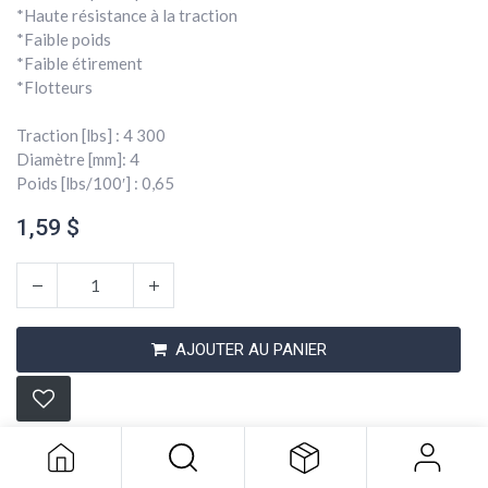
*Haute résistance à la traction
*Faible poids
*Faible étirement
*Flotteurs
Traction [lbs] : 4 300
Diamètre [mm]: 4
Poids [lbs/100′] : 0,65
1,59
$
AJOUTER AU PANIER
Corde 5/32 Endura-12 Gray
1,59
$
Conditions générales
Expédition : 2-3 jours ouvrables