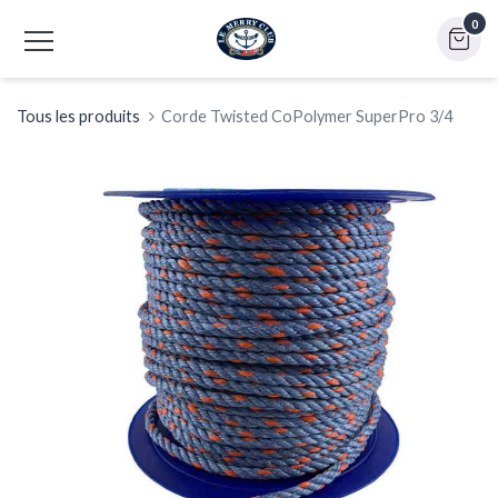
0
Tous les produits
Corde Twisted CoPolymer SuperPro 3/4