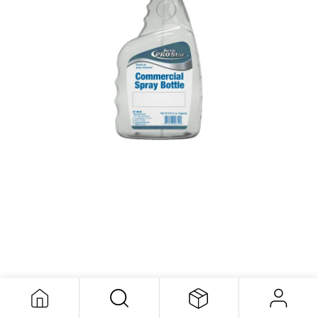
Com. Spray Bottle 32oz
7,93
$