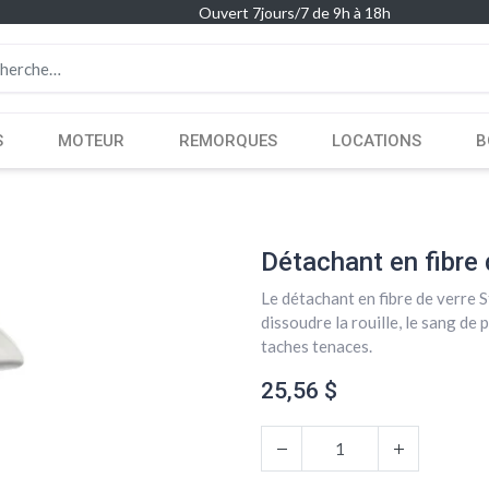
Ouvert 7jours/7 de 9h à 18h
S
MOTEUR
REMORQUES
LOCATIONS
B
Détachant en fibre 
Le détachant en fibre de verre S
dissoudre la rouille, le sang de 
taches tenaces.
25,56
$