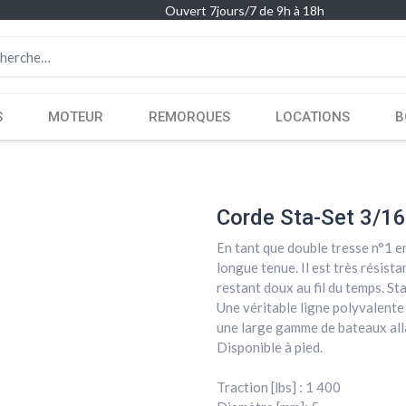
Ouvert 7jours/7 de 9h à 18h
S
MOTEUR
REMORQUES
LOCATIONS
B
Corde Sta-Set 3/16
En tant que double tresse n°1 en
longue tenue. Il est très résist
restant doux au fil du temps. Sta
Une véritable ligne polyvalente
une large gamme de bateaux alla
Disponible à pied.
Traction [lbs] : 1 400