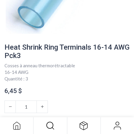
Heat Shrink Ring Terminals 16-14 AWG
Pck3
Cosses à anneau thermorétractable
16-14 AWG
Quantité : 3
6,45
$
Heat Shrink Ring Terminals 16-14
AWG Pck3
6,45
$
AJOUTER AU PANIER