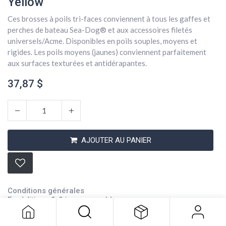
Yellow
Ces brosses à poils tri-faces conviennent à tous les gaffes et
perches de bateau Sea-Dog® et aux accessoires filetés
universels/Acme. Disponibles en poils souples, moyens et
rigides. Les poils moyens (jaunes) conviennent parfaitement
aux surfaces texturées et antidérapantes.
37,87
$
AJOUTER AU PANIER
3 Sided Boat Hook Bristle Brush
Yellow
37,87
$
Conditions générales
Expédition : 2-3 jours ouvrables