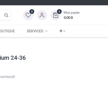
0
0
Mon panier
0,00
$
OUTIQUE
SERVICES
nium 24-36
 surmoulé