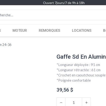
Ouvert 7jours/7 de 9h à 18h
S
MOTEUR
REMORQUES
LOCATIONS
B
um 24-36
Gaffe Sd En Alumi
*Longueur déployée : 91 cm
*Longueur rétractée : 61 cm
*Crochet en caoutchouc souple
*Poignée confortable
39,56
$