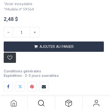
*Acier inoxydable
*Modèle n° 59564
2,48
$
AJOUTER AU PANIER
Conditions générales
Expédition : 2-3 jours ouvrables
Boulons Phil Pan SMS #8x1 1/2 Pck
6
2,48
$
Description