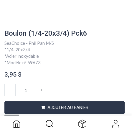
Boulon (1/4-20x3/4) Pck6
SeaChoice - Phil Pan M/S
*1/4-20x3/4
*Acier inoxydable
*Modèle n° 59673
3,95
$
Boulon (1/4-20x3/4) Pck6
AJOUTER AU PANIER
3,95
$