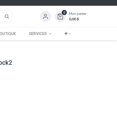
0
Mon panier
0,00
$
OUTIQUE
SERVICES
pck2
R