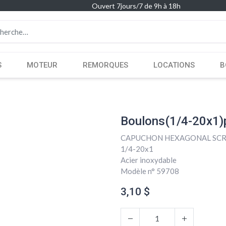
Ouvert 7jours/7 de 9h à 18h
S
MOTEUR
REMORQUES
LOCATIONS
B
Boulons(1/4-20x1)
CAPUCHON HEXAGONAL SC
1/4-20x1
Acier inoxydable
Modèle n° 59708
3,10
$