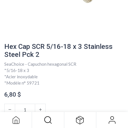
Hex Cap SCR 5/16-18 x 3 Stainless
Steel Pck 2
SeaChoice - Capuchon hexagonal SCR
*5/16-18 x 3
*Acier inoxydable
*Modèle n° 59721
6,80
$
Hex Cap SCR 5/16-18 x 3 Stainless
Steel Pck 2
6,80
$
AJOUTER AU PANIER