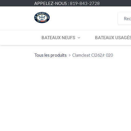
APPELEZ-NOUS :
819-843-2728
BATEAUX NEUFS
BATEAUX USAGÉ
Tous les produits
Clamcleat Cl262/r 020