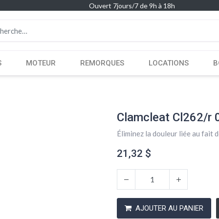
Ouvert 7jours/7 de 9h à 18h
S
MOTEUR
REMORQUES
LOCATIONS
B
Clamcleat Cl262/r 
Éliminez la douleur liée au fait 
21,32
$
AJOUTER AU PANIER