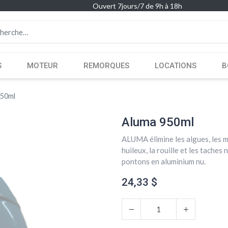
Ouvert 7jours/7 de 9h à 18h
S
MOTEUR
REMORQUES
LOCATIONS
B
950ml
Aluma 950ml
ALUMA élimine les algues, les mo
huileux, la rouille et les tache
pontons en aluminium nu.
24,33
$