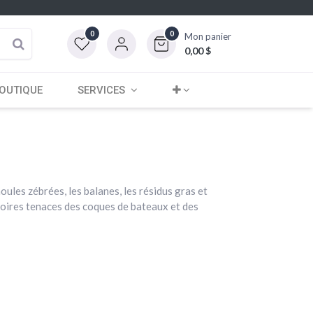
0
0
Mon panier
0,00
$
OUTIQUE
SERVICES
ules zébrées, les balanes, les résidus gras et
s noires tenaces des coques de bateaux et des