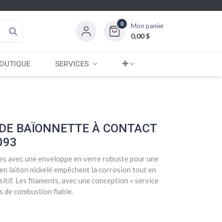
0
Mon panier
0,00
$
OUTIQUE
SERVICES
DE BAÏONNETTE À CONTACT
093
es avec une enveloppe en verre robuste pour une
 en laiton nickelé empêchent la corrosion tout en
itif. Les filaments, avec une conception « service
s de combustion fiable.