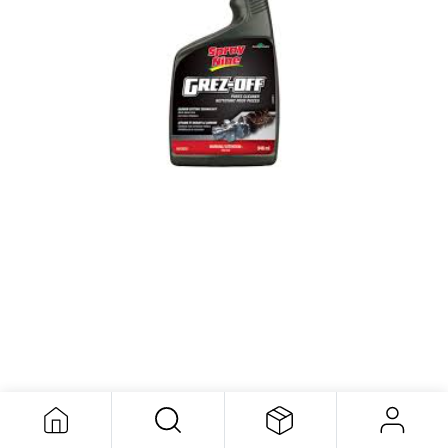
Grez-Off Degreaser 946 ml
13,72
$