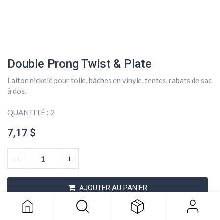
Double Prong Twist & Plate
Laiton nickelé pour toile, bâches en vinyle, tentes, rabats de sac
à dos.
QUANTITÉ : 2
7,17
$
Double Prong Twist & Plate
7,17
$
AJOUTER AU PANIER