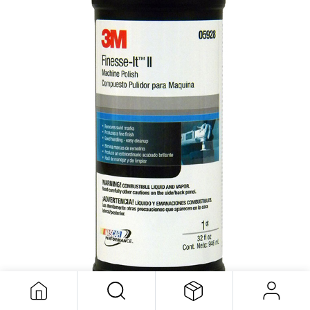
3M Finesses-It Polish 32fl oz
84,40
$