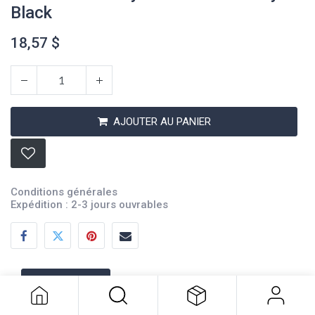
Black
18,57
$
AJOUTER AU PANIER
Conditions générales
Expédition : 2-3 jours ouvrables
Cablz Silicone Eyewear Retainer Flyz
Black
18,57
$
Description