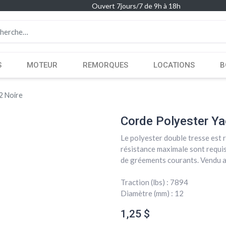
Ouvert 7jours/7 de 9h à 18h
S
MOTEUR
REMORQUES
LOCATIONS
B
2 Noire
Corde Polyester Ya
Le polyester double tresse est
résistance maximale sont requis.
de gréements courants. Vendu a
Traction (lbs) : 7894
Diamètre (mm) : 12
1,25
$