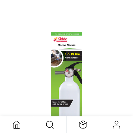
Extincteur Bateaux 1-A:10-B:C
45,00
$