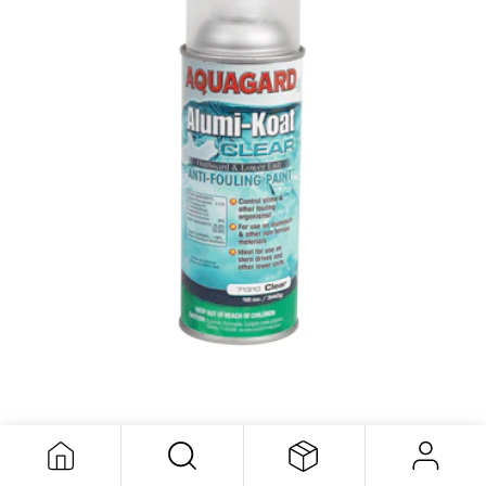
Revetement Protecteur 340g
53,20
$