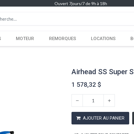
Ouvert 7jours/7 de 9h à 18h
S
MOTEUR
REMORQUES
LOCATIONS
B
Airhead SS Super S
1 578,32
$
AJOUTER AU PANIER