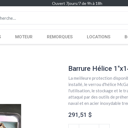
Ouvert 7jours/7 de 9h à 18h
S
MOTEUR
REMORQUES
LOCATIONS
B
Barrure Hélice 1''x
La meilleure protection disponib
installé, le verrou d'hélice Mc
l'utilisation, le stockage et le t
attaqué par des outils de préhen
naval et en acier inoxydable tr
291,51
$