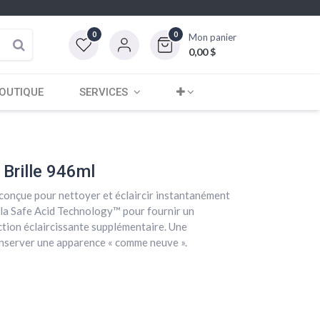
0
0
Mon panier
0,00
$
OUTIQUE
SERVICES
 Brille 946ml
conçue pour nettoyer et éclaircir instantanément
e la Safe Acid Technology™ pour fournir un
tion éclaircissante supplémentaire. Une
conserver une apparence « comme neuve ».