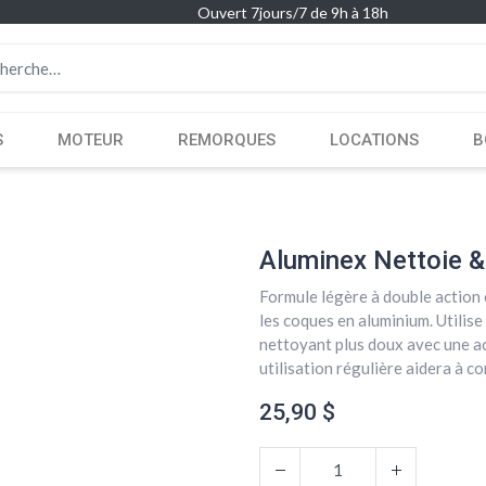
Ouvert 7jours/7 de 9h à 18h
S
MOTEUR
REMORQUES
LOCATIONS
B
Aluminex Nettoie &
Formule légère à double action 
les coques en aluminium. Utilis
nettoyant plus doux avec une ac
utilisation régulière aidera à 
25,90
$