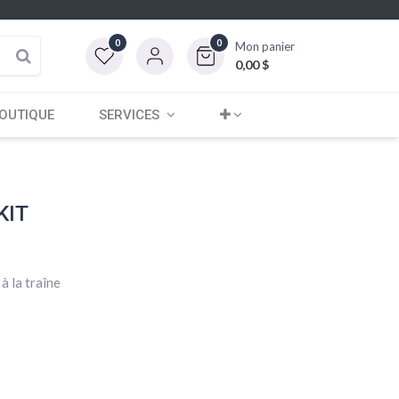
0
0
Mon panier
0,00
$
OUTIQUE
SERVICES
KIT
à la traîne