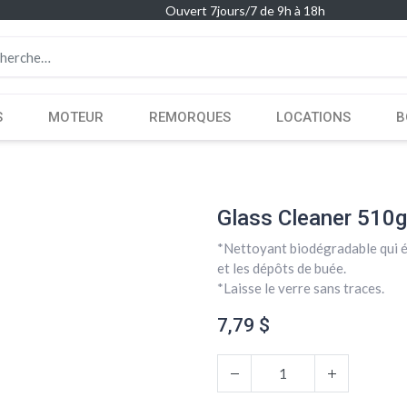
Ouvert 7jours/7 de 9h à 18h
S
MOTEUR
REMORQUES
LOCATIONS
B
Glass Cleaner 510g
*Nettoyant biodégradable qui éli
et les dépôts de buée.
*Laisse le verre sans traces.
7,79
$