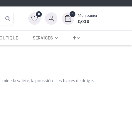
0
0
Mon panier
0,00
$
OUTIQUE
SERVICES
mine la saleté, la poussière, les traces de doigts