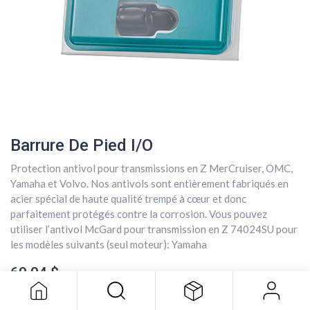
Barrure De Pied I/O
Protection antivol pour transmissions en Z MerCruiser, OMC,
Yamaha et Volvo. Nos antivols sont entièrement fabriqués en
acier spécial de haute qualité trempé à cœur et donc
parfaitement protégés contre la corrosion. Vous pouvez
utiliser l’antivol McGard pour transmission en Z 74024SU pour
Barrure De Pied I/O
les modèles suivants (seul moteur): Yamaha
69,94
$
69,94
$