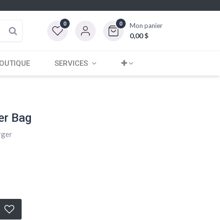
0
0
Mon panier
0,00
$
OUTIQUE
SERVICES
er Bag
rger