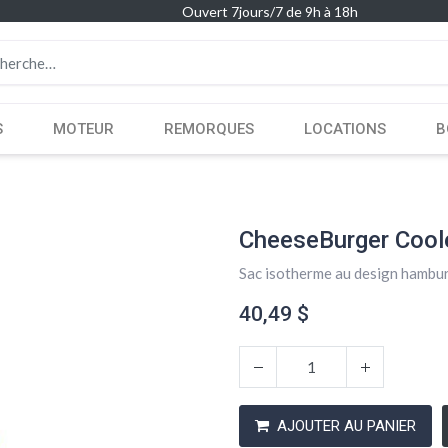
Ouvert 7jours/7 de 9h à 18h
S
MOTEUR
REMORQUES
LOCATIONS
B
CheeseBurger Cool
Sac isotherme au design hambu
40,49
$
AJOUTER AU PANIER