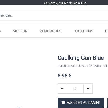
Ouvert 7jours/7 de 9h à 18h
S
MOTEUR
REMORQUES
LOCATIONS
B
Caulking Gun Blue
CAULKING GUN -13" SMOOTH
8,98
$
AJOUTER AU PANIER