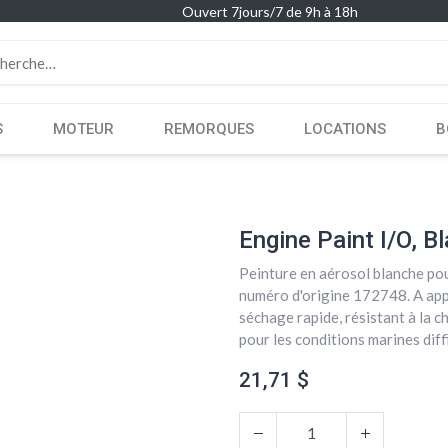
Ouvert 7jours/7 de 9h à 18h
S
MOTEUR
REMORQUES
LOCATIONS
B
Engine Paint I/O, B
Peinture en aérosol blanche p
numéro d'origine 172748. A appl
séchage rapide, résistant à la c
pour les conditions marines diff
21,71
$