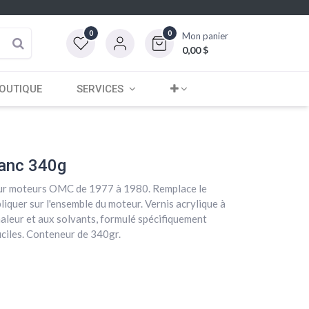
0
0
Mon panier
0,00
$
OUTIQUE
SERVICES
lanc 340g
our moteurs OMC de 1977 à 1980. Remplace le
iquer sur l'ensemble du moteur. Vernis acrylique à
haleur et aux solvants, formulé spécifiquement
iciles. Conteneur de 340gr.